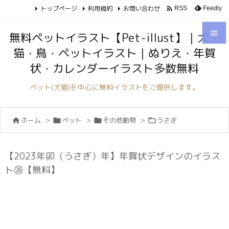
トップページ
利用規約
お問い合わせ

Feedly
RSS

無料ペットイラスト【Pet-illust】｜犬・
猫・鳥・ペットイラスト｜ぬりえ・年賀

状・カレンダーイラスト多数無料
メニュ

ペット(犬猫)を中心に無料イラストをご提供します。
サイド

ホーム
>
ペット
>
その他動物
>
うさぎ




前へ

次へ
【2023年卯（うさぎ）年】年賀状デザインのイラス

ト㉖【無料】
検索