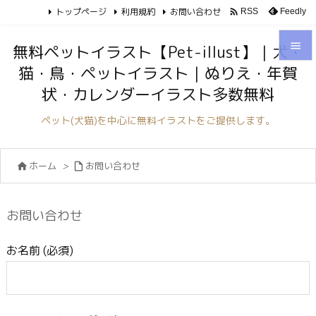
トップページ
利用規約
お問い合わせ

Feedly
RSS

無料ペットイラスト【Pet-illust】｜犬・
猫・鳥・ペットイラスト｜ぬりえ・年賀

状・カレンダーイラスト多数無料
メニュ

ペット(犬猫)を中心に無料イラストをご提供します。
サイド

ホーム
>
お問い合わせ


前へ

次へ
お問い合わせ

検索
お名前 (必須)