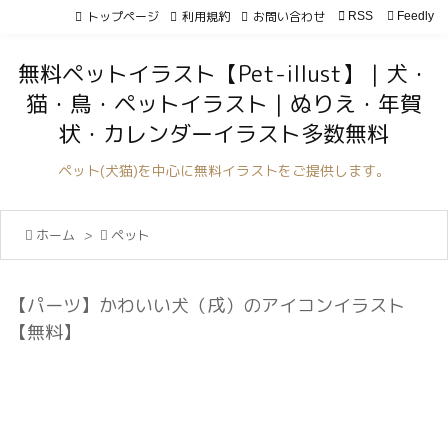
トップページ
利用規約
お問い合わせ

RSS
Feedly

メニュ
無料ペットイラスト【Pet-illust】｜犬・

猫・鳥・ペットイラスト｜ぬりえ・年賀
サイド
状・カレンダーイラスト多数無料

前へ
ペット(犬猫)を中心に無料イラストをご提供します。

次へ

ホーム
>

ペット

検索
【パーツ】かわいい犬（戌）のアイコンイラスト
【無料】