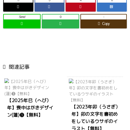

4
0
B!
Send
0
-
Copy

関連記事
【2025年巳（へび）
【2023年卯（うさぎ）
年】喪中はがきデザイ
年】卯の文字を書初め
ン(蓮)❸【無料】
をしているウサギのイ
ラスト【無料】