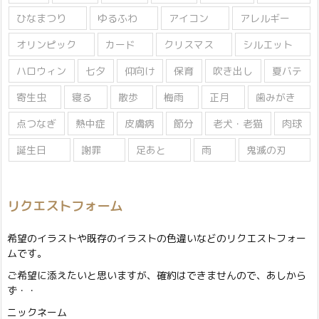
ひなまつり
ゆるふわ
アイコン
アレルギー
オリンピック
カード
クリスマス
シルエット
ハロウィン
七夕
仰向け
保育
吹き出し
夏バテ
寄生虫
寝る
散歩
梅雨
正月
歯みがき
点つなぎ
熱中症
皮膚病
節分
老犬・老猫
肉球
誕生日
謝罪
足あと
雨
鬼滅の刃
リクエストフォーム
希望のイラストや既存のイラストの色違いなどのリクエストフォー
ムです。
ご希望に添えたいと思いますが、確約はできませんので、あしから
ず・・
ニックネーム