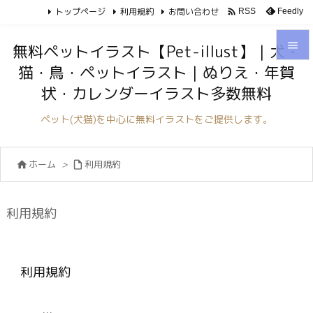
トップページ
利用規約
お問い合わせ

Feedly
RSS

無料ペットイラスト【Pet-illust】｜犬・
猫・鳥・ペットイラスト｜ぬりえ・年賀

状・カレンダーイラスト多数無料
メニュ

ペット(犬猫)を中心に無料イラストをご提供します。
サイド

ホーム
>
利用規約


前へ

次へ
利用規約

検索
利用規約