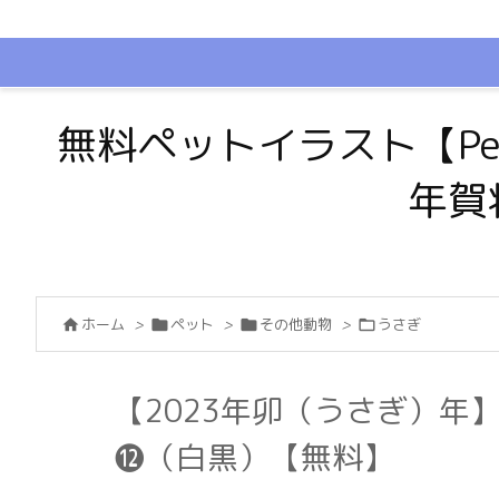
無料ペットイラスト【Pe
年賀
ホーム
>
ペット
>
その他動物
>
うさぎ




【2023年卯（うさぎ）年
⓬（白黒）【無料】