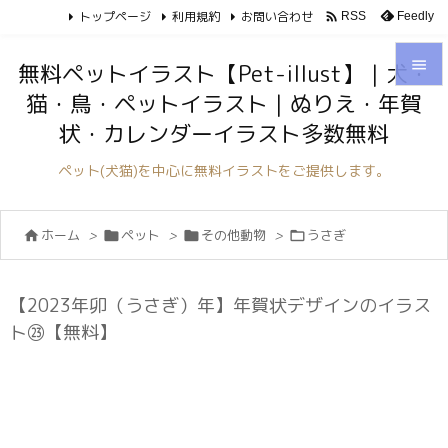
トップページ
利用規約
お問い合わせ

Feedly
RSS

無料ペットイラスト【Pet-illust】｜犬・
猫・鳥・ペットイラスト｜ぬりえ・年賀

状・カレンダーイラスト多数無料
メニュ

ペット(犬猫)を中心に無料イラストをご提供します。
サイド

ホーム
>
ペット
>
その他動物
>
うさぎ




前へ

次へ
【2023年卯（うさぎ）年】年賀状デザインのイラス

ト㉓【無料】
検索