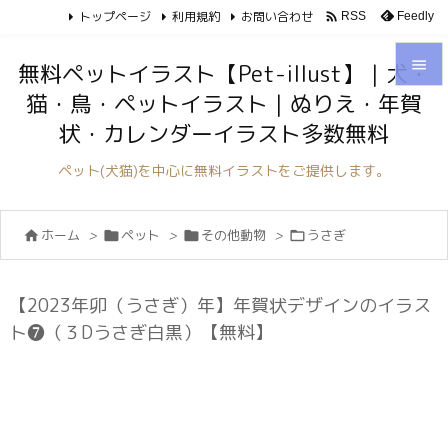
トップページ
利用規約
お問い合わせ

Feedly
RSS

無料ペットイラスト【Pet-illust】｜犬・
猫・鳥・ペットイラスト｜ぬりえ・年賀

状・カレンダーイラスト多数無料
メニュ

ペット(犬猫)を中心に無料イラストをご提供します。
サイド

ホーム
>
ペット
>
その他動物
>
うさぎ




前へ

次へ
【2023年卯（うさぎ）年】年賀状デザインのイラス

ト❼（３Dうさぎ白黒）【無料】
検索