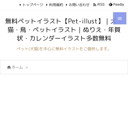
トップページ
利用規約
お問い合わせ

Feedly
RSS

無料ペットイラスト【Pet-illust】｜犬・
猫・鳥・ペットイラスト｜ぬりえ・年賀

状・カレンダーイラスト多数無料
メニュ

ペット(犬猫)を中心に無料イラストをご提供します。
サイド

ホーム
>

前へ

次へ

検索