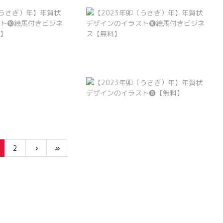
2
›
»