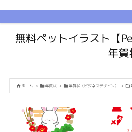
無料ペットイラスト【Pe
年賀
ホーム
>
年賀状
>
年賀状（ビジネスデザイン）
>



