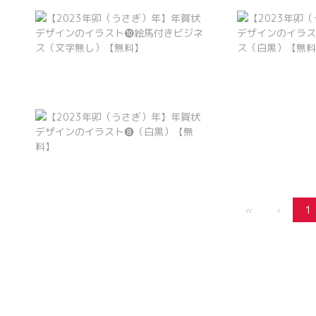
«
‹
1