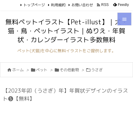
トップページ
利用規約
お問い合わせ

Feedly
RSS

無料ペットイラスト【Pet-illust】｜犬・
猫・鳥・ペットイラスト｜ぬりえ・年賀

状・カレンダーイラスト多数無料
メニュ

ペット(犬猫)を中心に無料イラストをご提供します。
サイド

ホーム
>
ペット
>
その他動物
>
うさぎ




前へ

次へ
【2023年卯（うさぎ）年】年賀状デザインのイラス

ト❺【無料】
検索