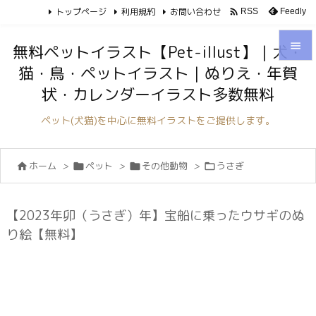
トップページ
利用規約
お問い合わせ

Feedly
RSS

無料ペットイラスト【Pet-illust】｜犬・
猫・鳥・ペットイラスト｜ぬりえ・年賀

状・カレンダーイラスト多数無料
メニュ

ペット(犬猫)を中心に無料イラストをご提供します。
サイド

ホーム
>
ペット
>
その他動物
>
うさぎ




前へ

次へ
【2023年卯（うさぎ）年】宝船に乗ったウサギのぬ

り絵【無料】
検索