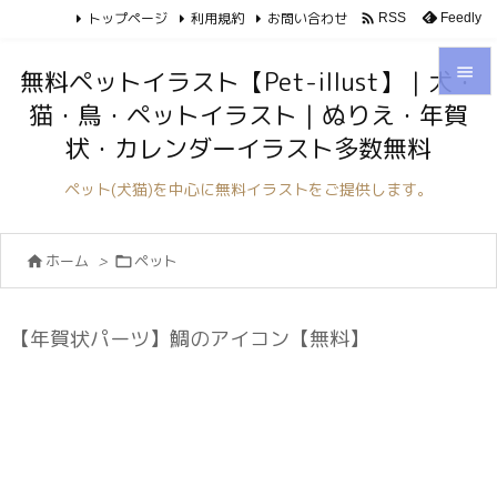
トップページ
利用規約
お問い合わせ

Feedly
RSS

無料ペットイラスト【Pet-illust】｜犬・
猫・鳥・ペットイラスト｜ぬりえ・年賀

状・カレンダーイラスト多数無料
メニュ

ペット(犬猫)を中心に無料イラストをご提供します。
サイド

ホーム
>
ペット


前へ

次へ
【年賀状パーツ】鯛のアイコン【無料】

検索