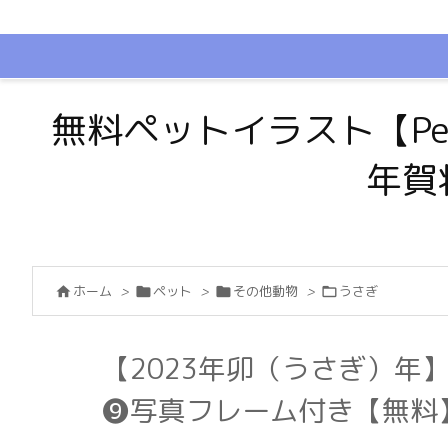
無料ペットイラスト【Pe
年賀
ホーム
>
ペット
>
その他動物
>
うさぎ




【2023年卯（うさぎ）年
❾写真フレーム付き【無料