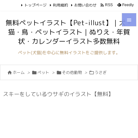
トップページ
利用規約
お問い合わせ

Feedly
RSS

無料ペットイラスト【Pet-illust】｜犬・
猫・鳥・ペットイラスト｜ぬりえ・年賀

状・カレンダーイラスト多数無料
メニュ

ペット(犬猫)を中心に無料イラストをご提供します。
サイド

ホーム
>
ペット
>
その他動物
>
うさぎ




前へ

次へ
スキーをしているウサギのイラスト【無料】

検索