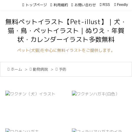
トップページ
利用規約
お問い合わせ

RSS
Feedly

メニュ
無料ペットイラスト【Pet-illust】｜犬・

猫・鳥・ペットイラスト｜ぬりえ・年賀
サイド
状・カレンダーイラスト多数無料

前へ
ペット(犬猫)を中心に無料イラストをご提供します。

次へ

ホーム
>

動物病院
>

予防

検索