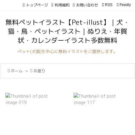
トップページ
利用規約
お問い合わせ

RSS
Feedly

メニュ
無料ペットイラスト【Pet-illust】｜犬・

猫・鳥・ペットイラスト｜ぬりえ・年賀
サイド
状・カレンダーイラスト多数無料

前へ
ペット(犬猫)を中心に無料イラストをご提供します。

次へ

ホーム
>

お座り

検索