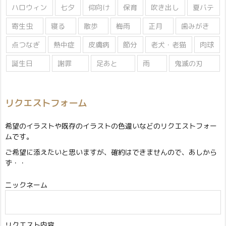
ハロウィン
七夕
仰向け
保育
吹き出し
夏バテ
寄生虫
寝る
散歩
梅雨
正月
歯みがき
点つなぎ
熱中症
皮膚病
節分
老犬・老猫
肉球
誕生日
謝罪
足あと
雨
鬼滅の刃
リクエストフォーム
希望のイラストや既存のイラストの色違いなどのリクエストフォー
ムです。
ご希望に添えたいと思いますが、確約はできませんので、あしから
ず・・
ニックネーム
リクエスト内容