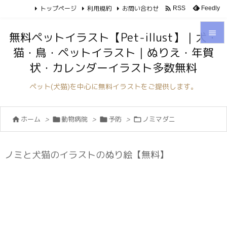
トップページ
利用規約
お問い合わせ

Feedly
RSS

無料ペットイラスト【Pet-illust】｜犬・
猫・鳥・ペットイラスト｜ぬりえ・年賀

状・カレンダーイラスト多数無料
メニュ

ペット(犬猫)を中心に無料イラストをご提供します。
サイド

ホーム
>
動物病院
>
予防
>
ノミマダニ




前へ

次へ
ノミと犬猫のイラストのぬり絵【無料】

検索