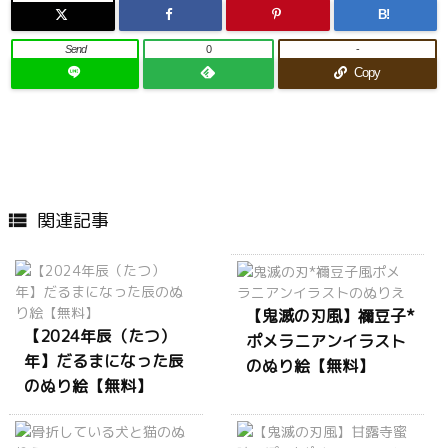
B!
Send
0
-
Copy
関連記事

【鬼滅の刃風】禰豆子*
【2024年辰（たつ）
ポメラニアンイラスト
年】だるまになった辰
のぬり絵【無料】
のぬり絵【無料】