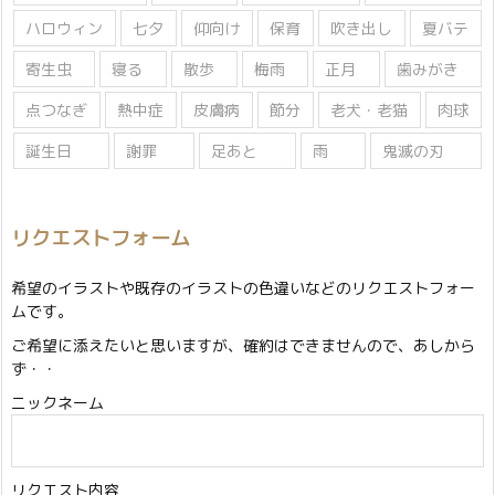
ハロウィン
七夕
仰向け
保育
吹き出し
夏バテ
寄生虫
寝る
散歩
梅雨
正月
歯みがき
点つなぎ
熱中症
皮膚病
節分
老犬・老猫
肉球
誕生日
謝罪
足あと
雨
鬼滅の刃
リクエストフォーム
希望のイラストや既存のイラストの色違いなどのリクエストフォー
ムです。
ご希望に添えたいと思いますが、確約はできませんので、あしから
ず・・
ニックネーム
リクエスト内容