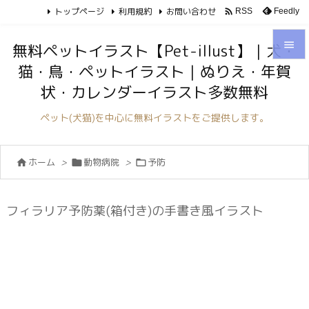
トップページ
利用規約
お問い合わせ

Feedly
RSS

無料ペットイラスト【Pet-illust】｜犬・
猫・鳥・ペットイラスト｜ぬりえ・年賀

状・カレンダーイラスト多数無料
メニュ

ペット(犬猫)を中心に無料イラストをご提供します。
サイド

ホーム
>
動物病院
>
予防



前へ

次へ
フィラリア予防薬(箱付き)の手書き風イラスト

検索