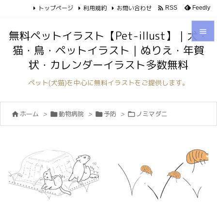
トップページ
利用規約
お問い合わせ

Feedly
RSS

無料ペットイラスト【Pet-illust】｜犬・
猫・鳥・ペットイラスト｜ぬりえ・年賀

状・カレンダーイラスト多数無料
メニュ

ペット(犬猫)を中心に無料イラストをご提供します。
サイド

ホーム
>
動物病院
>
予防
>
ノミマダニ




前へ

次へ

検索