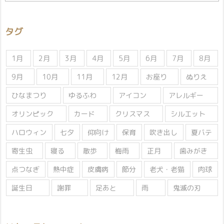
テ
ゴ
リ
タグ
ー
1月
2月
3月
4月
5月
6月
7月
8月
9月
10月
11月
12月
お座り
ぬりえ
ひなまつり
ゆるふわ
アイコン
アレルギー
オリンピック
カード
クリスマス
シルエット
ハロウィン
七夕
仰向け
保育
吹き出し
夏バテ
寄生虫
寝る
散歩
梅雨
正月
歯みがき
点つなぎ
熱中症
皮膚病
節分
老犬・老猫
肉球
誕生日
謝罪
足あと
雨
鬼滅の刃