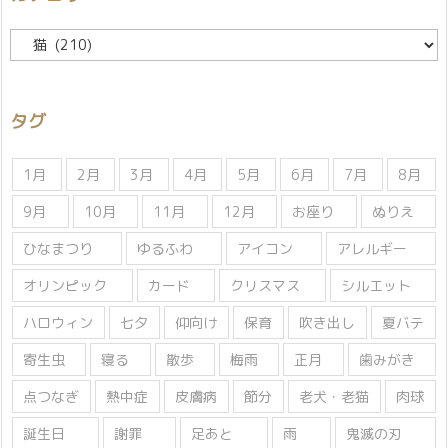
カ
テ
ゴ
リ
タグ
ー
1月
2月
3月
4月
5月
6月
7月
8月
9月
10月
11月
12月
お座り
ぬりえ
ひなまつり
ゆるふわ
アイコン
アレルギー
オリンピック
カード
クリスマス
シルエット
ハロウィン
七夕
仰向け
保育
吹き出し
夏バテ
寄生虫
寝る
散歩
梅雨
正月
歯みがき
点つなぎ
熱中症
皮膚病
節分
老犬・老猫
肉球
誕生日
謝罪
足あと
雨
鬼滅の刃