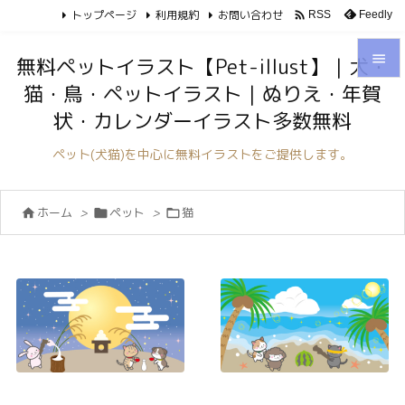
トップページ
利用規約
お問い合わせ

Feedly
RSS

無料ペットイラスト【Pet-illust】｜犬・
猫・鳥・ペットイラスト｜ぬりえ・年賀

状・カレンダーイラスト多数無料
メニュ

ペット(犬猫)を中心に無料イラストをご提供します。
サイド

ホーム
>
ペット
>
猫



前へ

次へ

検索