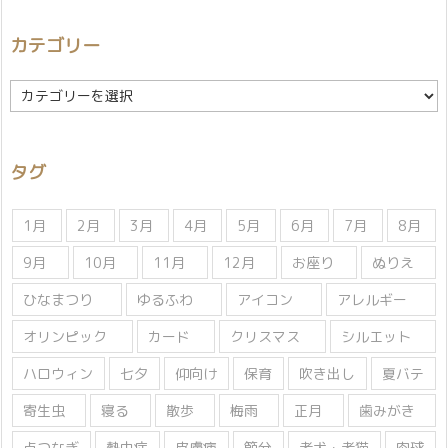
カテゴリー
カ
テ
ゴ
リ
タグ
ー
1月
2月
3月
4月
5月
6月
7月
8月
9月
10月
11月
12月
お座り
ぬりえ
ひなまつり
ゆるふわ
アイコン
アレルギー
オリンピック
カード
クリスマス
シルエット
ハロウィン
七夕
仰向け
保育
吹き出し
夏バテ
寄生虫
寝る
散歩
梅雨
正月
歯みがき
点つなぎ
熱中症
皮膚病
節分
老犬・老猫
肉球