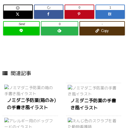
0
1

B!
Send
0
-
Copy
関連記事

ノミダニ予防薬(箱のみ)
ノミダニ予防薬の手書
の手書き風イラスト
き風イラスト