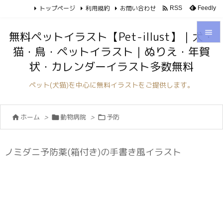
トップページ
利用規約
お問い合わせ

Feedly
RSS

無料ペットイラスト【Pet-illust】｜犬・
猫・鳥・ペットイラスト｜ぬりえ・年賀

状・カレンダーイラスト多数無料
メニュ

ペット(犬猫)を中心に無料イラストをご提供します。
サイド

ホーム
>
動物病院
>
予防



前へ

次へ
ノミダニ予防薬(箱付き)の手書き風イラスト

検索