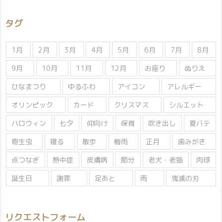
ゴ
リ
タグ
ー
1月
2月
3月
4月
5月
6月
7月
8月
9月
10月
11月
12月
お座り
ぬりえ
ひなまつり
ゆるふわ
アイコン
アレルギー
オリンピック
カード
クリスマス
シルエット
ハロウィン
七夕
仰向け
保育
吹き出し
夏バテ
寄生虫
寝る
散歩
梅雨
正月
歯みがき
点つなぎ
熱中症
皮膚病
節分
老犬・老猫
肉球
誕生日
謝罪
足あと
雨
鬼滅の刃
リクエストフォーム