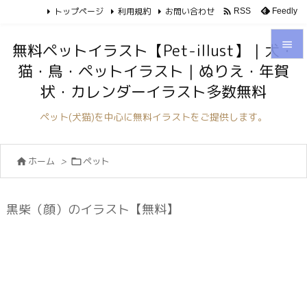
トップページ
利用規約
お問い合わせ

Feedly
RSS

無料ペットイラスト【Pet-illust】｜犬・
猫・鳥・ペットイラスト｜ぬりえ・年賀

状・カレンダーイラスト多数無料
メニュ

ペット(犬猫)を中心に無料イラストをご提供します。
サイド

ホーム
>
ペット


前へ

次へ
黒柴（顔）のイラスト【無料】

検索