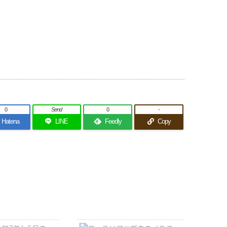
0
Send
0
-
Hatena
LINE
Feedly
Copy