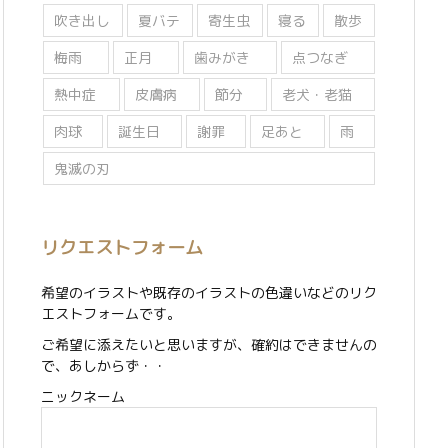
吹き出し
夏バテ
寄生虫
寝る
散歩
梅雨
正月
歯みがき
点つなぎ
熱中症
皮膚病
節分
老犬・老猫
肉球
誕生日
謝罪
足あと
雨
鬼滅の刃
リクエストフォーム
希望のイラストや既存のイラストの色違いなどのリク
エストフォームです。
ご希望に添えたいと思いますが、確約はできませんの
で、あしからず・・
ニックネーム