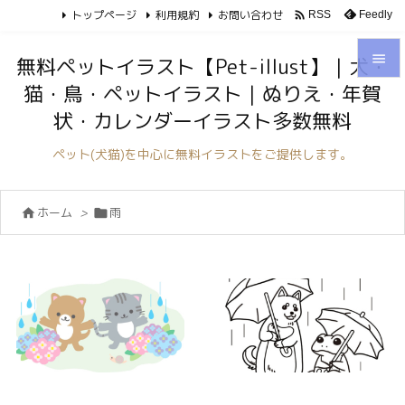
トップページ
利用規約
お問い合わせ

Feedly
RSS

無料ペットイラスト【Pet-illust】｜犬・
猫・鳥・ペットイラスト｜ぬりえ・年賀

状・カレンダーイラスト多数無料
メニュ

ペット(犬猫)を中心に無料イラストをご提供します。
サイド

ホーム
>
雨


前へ

次へ

検索