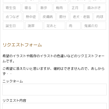
寄生虫
寝る
散歩
梅雨
正月
歯みがき
点つなぎ
熱中症
皮膚病
節分
老犬・老猫
肉球
誕生日
謝罪
足あと
雨
鬼滅の刃
リクエストフォーム
希望のイラストや既存のイラストの色違いなどのリクエストフォー
ムです。
ご希望に添えたいと思いますが、確約はできませんので、あしから
ず・・
ニックネーム
リクエスト内容