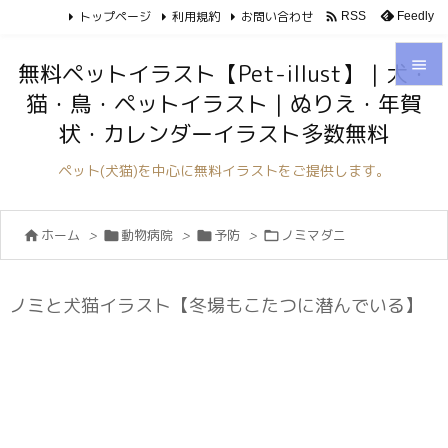
トップページ
利用規約
お問い合わせ

Feedly
RSS

無料ペットイラスト【Pet-illust】｜犬・
猫・鳥・ペットイラスト｜ぬりえ・年賀

状・カレンダーイラスト多数無料
メニュ

ペット(犬猫)を中心に無料イラストをご提供します。
サイド

ホーム
>
動物病院
>
予防
>
ノミマダニ




前へ

次へ
ノミと犬猫イラスト【冬場もこたつに潜んでいる】

検索