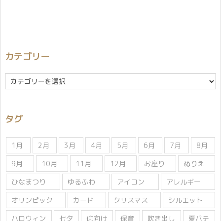
カテゴリー
カ
テ
ゴ
リ
タグ
ー
1月
2月
3月
4月
5月
6月
7月
8月
9月
10月
11月
12月
お座り
ぬりえ
ひなまつり
ゆるふわ
アイコン
アレルギー
オリンピック
カード
クリスマス
シルエット
ハロウィン
七夕
仰向け
保育
吹き出し
夏バテ