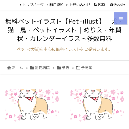
トップページ
利用規約
お問い合わせ

Feedly
RSS

無料ペットイラスト【Pet-illust】｜犬・
猫・鳥・ペットイラスト｜ぬりえ・年賀

状・カレンダーイラスト多数無料
メニュ

ペット(犬猫)を中心に無料イラストをご提供します。
サイド

ホーム
>
動物病院
>
予防
>
予防薬




前へ

次へ

検索