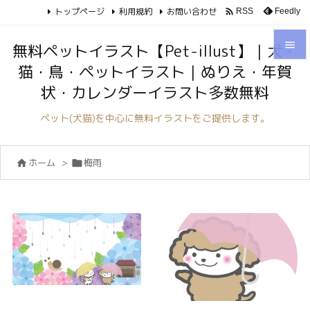
トップページ
利用規約
お問い合わせ

Feedly
RSS

無料ペットイラスト【Pet-illust】｜犬・
猫・鳥・ペットイラスト｜ぬりえ・年賀

状・カレンダーイラスト多数無料
メニュ

ペット(犬猫)を中心に無料イラストをご提供します。
サイド

ホーム
>
梅雨


前へ

次へ

検索