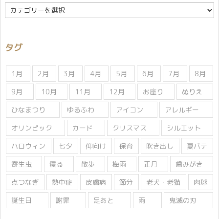
カ
テ
ゴ
リ
タグ
ー
1月
2月
3月
4月
5月
6月
7月
8月
9月
10月
11月
12月
お座り
ぬりえ
ひなまつり
ゆるふわ
アイコン
アレルギー
オリンピック
カード
クリスマス
シルエット
ハロウィン
七夕
仰向け
保育
吹き出し
夏バテ
寄生虫
寝る
散歩
梅雨
正月
歯みがき
点つなぎ
熱中症
皮膚病
節分
老犬・老猫
肉球
誕生日
謝罪
足あと
雨
鬼滅の刃