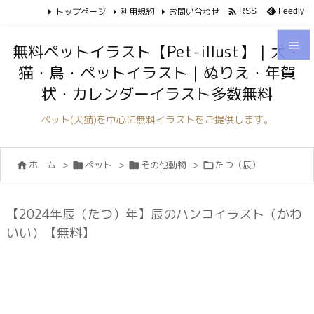
トップページ
利用規約
お問い合わせ

Feedly
RSS

無料ペットイラスト【Pet-illust】｜犬・
猫・鳥・ペットイラスト｜ぬりえ・年賀

状・カレンダーイラスト多数無料
メニュ

ペット(犬猫)を中心に無料イラストをご提供します。
サイド

ホーム
>
ペット
>
その他動物
>
たつ（辰）




前へ

次へ
【2024年辰（たつ）年】辰のハンコイラスト（かわ

いい）【無料】
検索