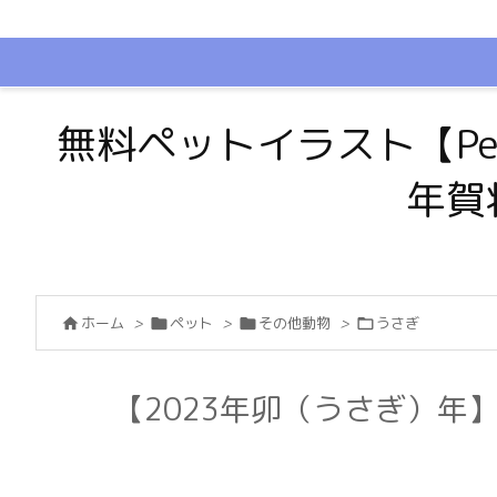
無料ペットイラスト【Pe
年賀
ホーム
>
ペット
>
その他動物
>
うさぎ




【2023年卯（うさぎ）年