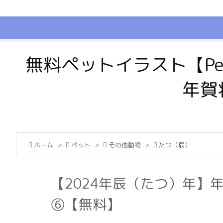
無料ペットイラスト【Pe
年賀

ホーム
>

ペット
>

その他動物
>

たつ（辰）
【2024年辰（たつ）年】
⑥【無料】