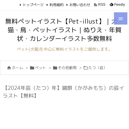
トップページ
利用規約
お問い合わせ

Feedly
RSS

無料ペットイラスト【Pet-illust】｜犬・
猫・鳥・ペットイラスト｜ぬりえ・年賀

状・カレンダーイラスト多数無料
メニュ

ペット(犬猫)を中心に無料イラストをご提供します。
サイド

ホーム
>
ペット
>
その他動物
>
たつ（辰）




前へ

次へ
【2024年辰（たつ）年】鏡餅（かがみもち）の辰イ

ラスト【無料】
検索