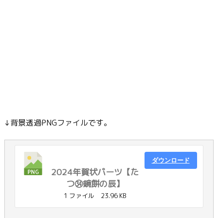
↓背景透過PNGファイルです。
ダウンロード
2024年賀状パーツ【た
つ㉞鏡餅の辰】
1 ファイル
23.96 KB