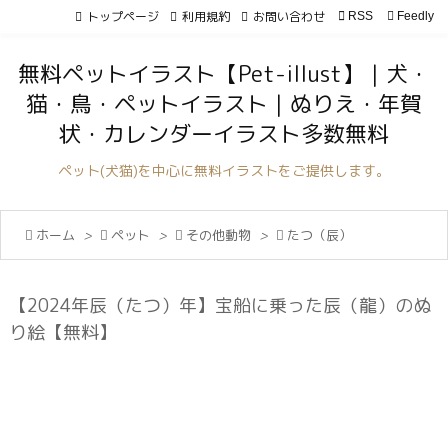
トップページ
利用規約
お問い合わせ

RSS
Feedly

メニュ
無料ペットイラスト【Pet-illust】｜犬・

猫・鳥・ペットイラスト｜ぬりえ・年賀
サイド
状・カレンダーイラスト多数無料

前へ
ペット(犬猫)を中心に無料イラストをご提供します。

次へ

ホーム
>

ペット
>

その他動物
>

たつ（辰）

検索
【2024年辰（たつ）年】宝船に乗った辰（龍）のぬ
り絵【無料】