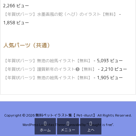
2,266 ビュー
【年賀状パーツ】水墨画風の蛇（へび）のイラスト【無料】
-
1,858 ビュー
人気パーツ（共通）
【年賀状パーツ】無地の絵馬イラスト【無料】
- 5,093 ビュー
【年賀状パーツ】謹賀新年のイラスト❸【無料】
- 2,210 ビュー
【年賀状パーツ】無地の絵馬イラスト【無料】
- 1,905 ビュー
Copyright ©
2026
無料ペットイラスト集【 Pet-illust】
All Rights Reserved.



WordPress Luxeritas Theme is provided by "
Thought is free
".
メニュー
上へ
ホーム