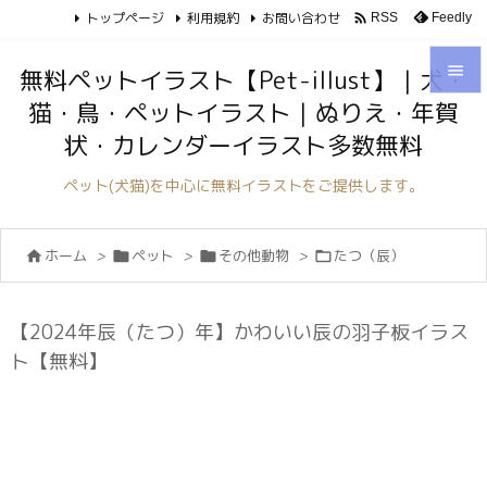
トップページ
利用規約
お問い合わせ

Feedly
RSS

無料ペットイラスト【Pet-illust】｜犬・
猫・鳥・ペットイラスト｜ぬりえ・年賀

状・カレンダーイラスト多数無料
メニュ

ペット(犬猫)を中心に無料イラストをご提供します。
サイド

ホーム
>
ペット
>
その他動物
>
たつ（辰）




前へ

次へ
【2024年辰（たつ）年】かわいい辰の羽子板イラス

ト【無料】
検索