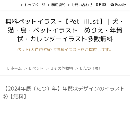
トップページ
利用規約
お問い合わせ

RSS
Feedly

メニュ
無料ペットイラスト【Pet-illust】｜犬・

猫・鳥・ペットイラスト｜ぬりえ・年賀
サイド
状・カレンダーイラスト多数無料

前へ
ペット(犬猫)を中心に無料イラストをご提供します。

次へ

ホーム
>

ペット
>

その他動物
>

たつ（辰）

検索
【2024年辰（たつ）年】年賀状デザインのイラスト
⑧【無料】