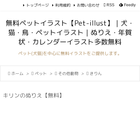
トップページ
利用規約
お問い合わせ

RSS
Feedly

メニュ
無料ペットイラスト【Pet-illust】｜犬・

猫・鳥・ペットイラスト｜ぬりえ・年賀
サイド
状・カレンダーイラスト多数無料

前へ
ペット(犬猫)を中心に無料イラストをご提供します。

次へ

ホーム
>

ペット
>

その他動物
>

きりん

検索
キリンのぬりえ【無料】