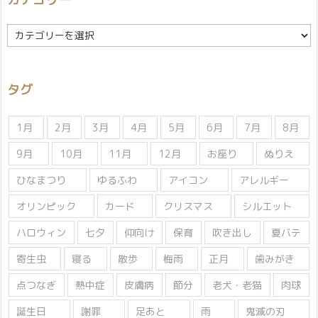
カ
テ
ゴ
リ
タグ
ー
1月
2月
3月
4月
5月
6月
7月
8月
9月
10月
11月
12月
お座り
ぬりえ
ひなまつり
ゆるふわ
アイコン
アレルギー
オリンピック
カード
クリスマス
シルエット
ハロウィン
七夕
仰向け
保育
吹き出し
夏バテ
寄生虫
寝る
散歩
梅雨
正月
歯みがき
点つなぎ
熱中症
皮膚病
節分
老犬・老猫
肉球
誕生日
謝罪
足あと
雨
鬼滅の刃