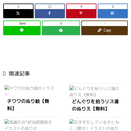

9
0
B!
Send
0
-
Copy

関連記事
チワワのぬり絵【無
どんぐりを拾うリス達
料】
のぬりえ【無料】