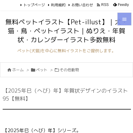
トップページ
利用規約
お問い合わせ

Feedly
RSS

無料ペットイラスト【Pet-illust】｜犬・
猫・鳥・ペットイラスト｜ぬりえ・年賀

状・カレンダーイラスト多数無料
メニュ

ペット(犬猫)を中心に無料イラストをご提供します。
サイド

ホーム
>
ペット
>
その他動物



前へ

次へ
【2025年巳（へび）年】年賀状デザインのイラスト

95【無料】
検索
【2025年巳（へび）年】シリーズ。