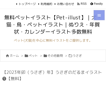
トップページ
利用規約
お問い合わせ

Feedly
RSS

無料ペットイラスト【Pet-illust】｜犬・
猫・鳥・ペットイラスト｜ぬりえ・年賀

状・カレンダーイラスト多数無料
メニュ

ペット(犬猫)を中心に無料イラストをご提供します。
サイド

ホーム
>
ペット
>
その他動物
>
うさぎ




前へ

次へ
【2023年卯（うさぎ）年】うさぎのだるまイラスト

❶【無料】
検索