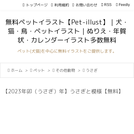
トップページ
利用規約
お問い合わせ

RSS
Feedly

メニュ
無料ペットイラスト【Pet-illust】｜犬・

猫・鳥・ペットイラスト｜ぬりえ・年賀
サイド
状・カレンダーイラスト多数無料

前へ
ペット(犬猫)を中心に無料イラストをご提供します。

次へ

ホーム
>

ペット
>

その他動物
>

うさぎ

検索
【2023年卯（うさぎ）年】うさぎと模様【無料】