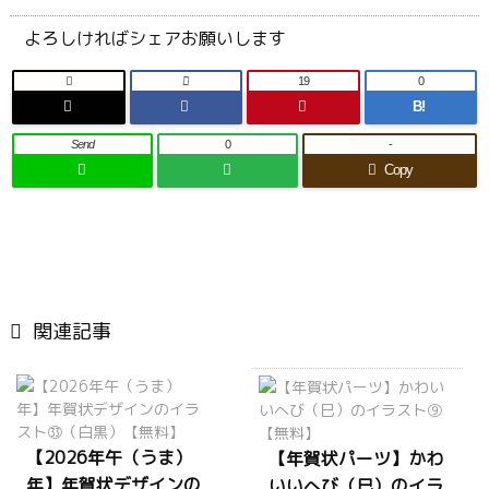
よろしければシェアお願いします

19
0
B!
Send
0
-
Copy

関連記事
【2026年午（うま）
【年賀状パーツ】かわ
年】年賀状デザインの
いいへび（巳）のイラ