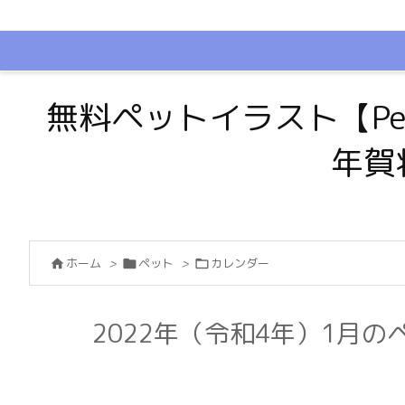
無料ペットイラスト【Pe
年賀
ホーム
>
ペット
>
カレンダー



2022年（令和4年）1月