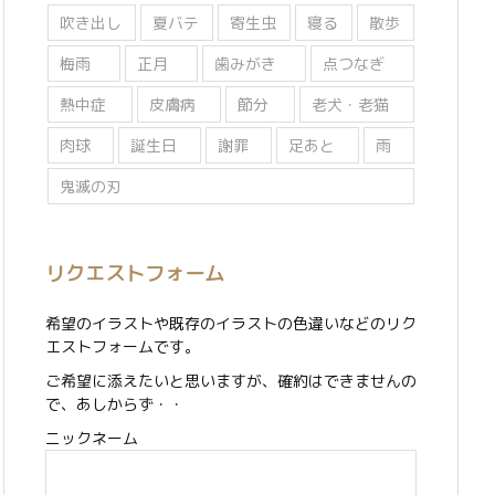
吹き出し
夏バテ
寄生虫
寝る
散歩
梅雨
正月
歯みがき
点つなぎ
熱中症
皮膚病
節分
老犬・老猫
肉球
誕生日
謝罪
足あと
雨
鬼滅の刃
リクエストフォーム
希望のイラストや既存のイラストの色違いなどのリク
エストフォームです。
ご希望に添えたいと思いますが、確約はできませんの
で、あしからず・・
ニックネーム