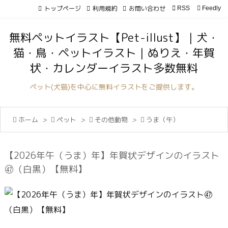
トップページ
利用規約
お問い合わせ

RSS
Feedly

メニュ
無料ペットイラスト【Pet-illust】｜犬・

猫・鳥・ペットイラスト｜ぬりえ・年賀
サイド
状・カレンダーイラスト多数無料

前へ
ペット(犬猫)を中心に無料イラストをご提供します。

次へ

ホーム
>

ペット
>

その他動物
>

うま（午）

検索
【2026年午（うま）年】年賀状デザインのイラスト
㊼（白黒）【無料】