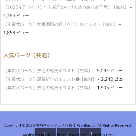
【2025年巳（へび）年】親子のへびのぬり絵（お正月）【無料】
-
2,266 ビュー
【年賀状パーツ】水墨画風の蛇（へび）のイラスト【無料】
-
1,858 ビュー
人気パーツ（共通）
【年賀状パーツ】無地の絵馬イラスト【無料】
- 5,093 ビュー
【年賀状パーツ】謹賀新年のイラスト❸【無料】
- 2,210 ビュー
【年賀状パーツ】無地の絵馬イラスト【無料】
- 1,905 ビュー
Copyright ©
2026
無料ペットイラスト集【 Pet-illust】
All Rights Reserved.



WordPress Luxeritas Theme is provided by "
Thought is free
".