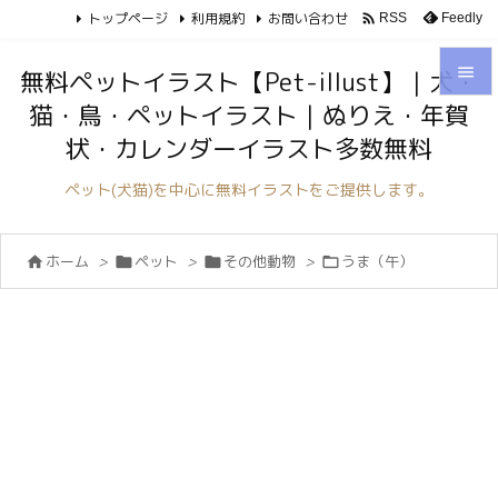
トップページ
利用規約
お問い合わせ

Feedly
RSS

無料ペットイラスト【Pet-illust】｜犬・
猫・鳥・ペットイラスト｜ぬりえ・年賀

状・カレンダーイラスト多数無料
メニュ

ペット(犬猫)を中心に無料イラストをご提供します。
サイド

ホーム
>
ペット
>
その他動物
>
うま（午）




前へ

次へ

検索