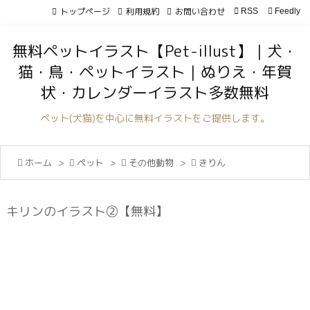
トップページ
利用規約
お問い合わせ

RSS
Feedly

メニュ
無料ペットイラスト【Pet-illust】｜犬・

猫・鳥・ペットイラスト｜ぬりえ・年賀
サイド
状・カレンダーイラスト多数無料

前へ
ペット(犬猫)を中心に無料イラストをご提供します。

次へ

ホーム
>

ペット
>

その他動物
>

きりん

検索
キリンのイラスト②【無料】