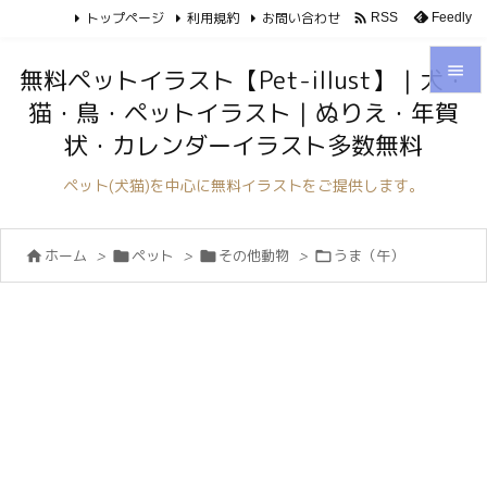
トップページ
利用規約
お問い合わせ

Feedly
RSS

無料ペットイラスト【Pet-illust】｜犬・
猫・鳥・ペットイラスト｜ぬりえ・年賀

状・カレンダーイラスト多数無料
メニュ

ペット(犬猫)を中心に無料イラストをご提供します。
サイド

ホーム
>
ペット
>
その他動物
>
うま（午）




前へ

次へ

検索