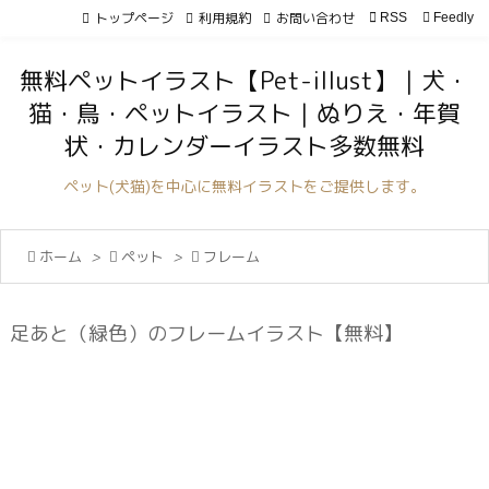
トップページ
利用規約
お問い合わせ

RSS
Feedly

メニュ
無料ペットイラスト【Pet-illust】｜犬・

猫・鳥・ペットイラスト｜ぬりえ・年賀
サイド
状・カレンダーイラスト多数無料

前へ
ペット(犬猫)を中心に無料イラストをご提供します。

次へ

ホーム
>

ペット
>

フレーム

検索
足あと（緑色）のフレームイラスト【無料】