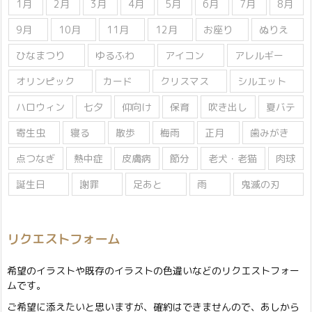
1月
2月
3月
4月
5月
6月
7月
8月
9月
10月
11月
12月
お座り
ぬりえ
ひなまつり
ゆるふわ
アイコン
アレルギー
オリンピック
カード
クリスマス
シルエット
ハロウィン
七夕
仰向け
保育
吹き出し
夏バテ
寄生虫
寝る
散歩
梅雨
正月
歯みがき
点つなぎ
熱中症
皮膚病
節分
老犬・老猫
肉球
誕生日
謝罪
足あと
雨
鬼滅の刃
リクエストフォーム
希望のイラストや既存のイラストの色違いなどのリクエストフォー
ムです。
ご希望に添えたいと思いますが、確約はできませんので、あしから