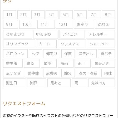
タグ
ー
1月
2月
3月
4月
5月
6月
7月
8月
9月
10月
11月
12月
お座り
ぬりえ
ひなまつり
ゆるふわ
アイコン
アレルギー
オリンピック
カード
クリスマス
シルエット
ハロウィン
七夕
仰向け
保育
吹き出し
夏バテ
寄生虫
寝る
散歩
梅雨
正月
歯みがき
点つなぎ
熱中症
皮膚病
節分
老犬・老猫
肉球
誕生日
謝罪
足あと
雨
鬼滅の刃
リクエストフォーム
希望のイラストや既存のイラストの色違いなどのリクエストフォー