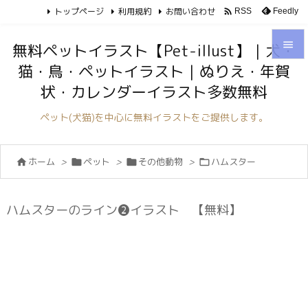
トップページ
利用規約
お問い合わせ

Feedly
RSS

無料ペットイラスト【Pet-illust】｜犬・
猫・鳥・ペットイラスト｜ぬりえ・年賀

状・カレンダーイラスト多数無料
メニュ

ペット(犬猫)を中心に無料イラストをご提供します。
サイド

ホーム
>
ペット
>
その他動物
>
ハムスター




前へ

次へ
ハムスターのライン❷イラスト 【無料】

検索