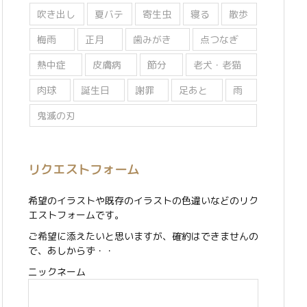
吹き出し
夏バテ
寄生虫
寝る
散歩
梅雨
正月
歯みがき
点つなぎ
熱中症
皮膚病
節分
老犬・老猫
肉球
誕生日
謝罪
足あと
雨
鬼滅の刃
リクエストフォーム
希望のイラストや既存のイラストの色違いなどのリク
エストフォームです。
ご希望に添えたいと思いますが、確約はできませんの
で、あしからず・・
ニックネーム