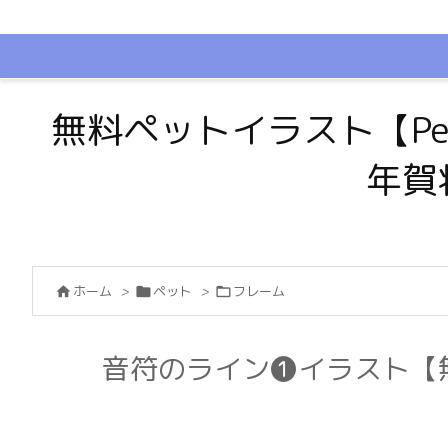
無料ペットイラスト【Pe
年賀
ホーム
>
ペット
>
フレーム



音符のライン❶イラスト【