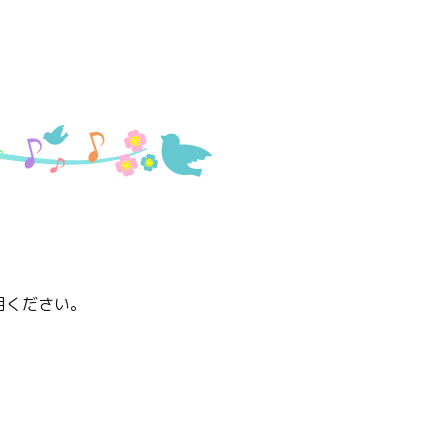
用ください。
。