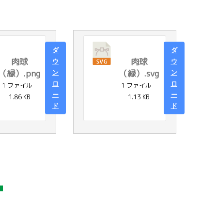
ダ
ダ
肉球
肉球
ウ
ウ
（緑）.png
（緑）.svg
ン
ン
ロ
ロ
1 ファイル
1 ファイル
ー
ー
1.86 KB
1.13 KB
ド
ド