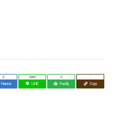
0
Send
0
-
Hatena
LINE
Feedly
Copy