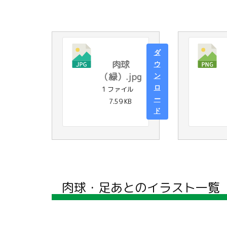
ダ
肉球
ウ
（緑）.jpg
ン
ロ
1 ファイル
ー
7.59 KB
ド
肉球・足あとのイラスト一覧