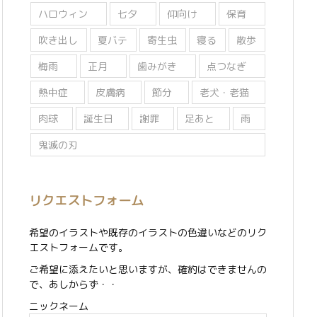
ハロウィン
七夕
仰向け
保育
吹き出し
夏バテ
寄生虫
寝る
散歩
梅雨
正月
歯みがき
点つなぎ
熱中症
皮膚病
節分
老犬・老猫
肉球
誕生日
謝罪
足あと
雨
鬼滅の刃
リクエストフォーム
希望のイラストや既存のイラストの色違いなどのリク
エストフォームです。
ご希望に添えたいと思いますが、確約はできませんの
で、あしからず・・
ニックネーム