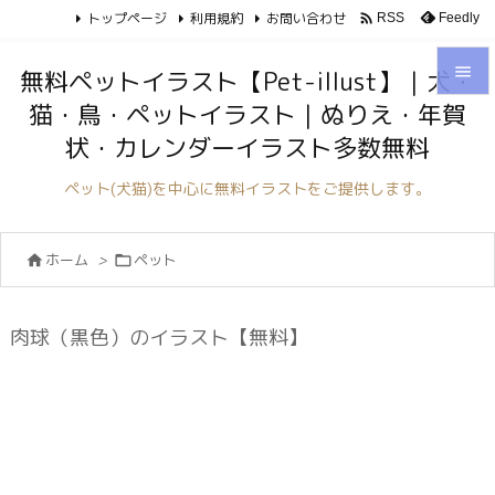
トップページ
利用規約
お問い合わせ

Feedly
RSS

無料ペットイラスト【Pet-illust】｜犬・
猫・鳥・ペットイラスト｜ぬりえ・年賀

状・カレンダーイラスト多数無料
メニュ

ペット(犬猫)を中心に無料イラストをご提供します。
サイド

ホーム
>
ペット


前へ

次へ
肉球（黒色）のイラスト【無料】

検索