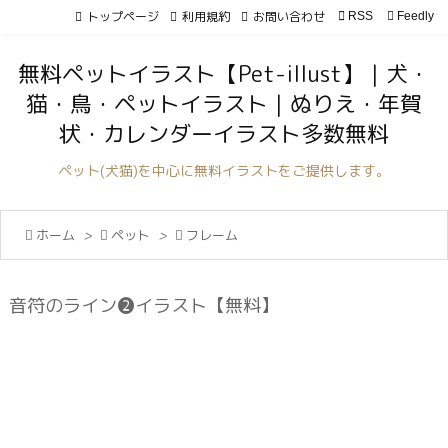
トップページ
利用規約
お問い合わせ

RSS
Feedly

メニュ
無料ペットイラスト【Pet-illust】｜犬・

猫・鳥・ペットイラスト｜ぬりえ・年賀
サイド
状・カレンダーイラスト多数無料

前へ
ペット(犬猫)を中心に無料イラストをご提供します。

次へ

ホーム
>

ペット
>

フレーム

検索
音符のライン❷イラスト【無料】