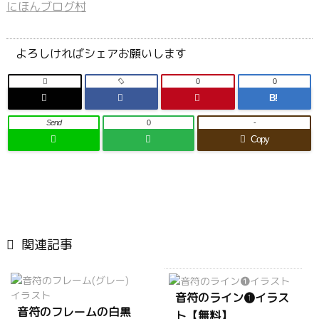
にほんブログ村
よろしければシェアお願いします

0
0
B!
Send
0
-
Copy

関連記事
音符のライン❶イラス
音符のフレームの白黒
ト【無料】