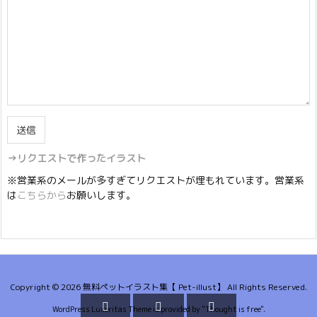
→リクエストで作ったイラスト
※営業系のメールが多すぎてリクエストが埋もれています。営業系
は
こちらから
お願いします。
Copyright ©
2026
無料ペットイラスト集【 Pet-illust】
All Rights Reserved.



WordPress Luxeritas Theme is provided by "
Thought is free
".