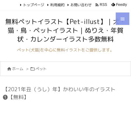
トップページ
利用規約
お問い合わせ

Feedly
RSS

無料ペットイラスト【Pet-illust】｜犬・
猫・鳥・ペットイラスト｜ぬりえ・年賀

状・カレンダーイラスト多数無料
メニュ

ペット(犬猫)を中心に無料イラストをご提供します。
サイド

ホーム
>
ペット


前へ

次へ
【2021年丑（うし）年】かわいい牛のイラスト

❶【無料】
検索